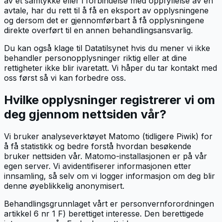
av et samtykke eller i forbindelse med oppfyllelse av en
avtale, har du rett til å få en eksport av opplysningene
og dersom det er gjennomførbart å få opplysningene
direkte overført til en annen behandlingsansvarlig.
Du kan også klage til Datatilsynet hvis du mener vi ikke
behandler personopplysninger riktig eller at dine
rettigheter ikke blir ivaretatt. Vi håper du tar kontakt med
oss først så vi kan forbedre oss.
Hvilke opplysninger registrerer vi om
deg gjennom nettsiden vår?
Vi bruker analyseverktøyet Matomo (tidligere Piwik) for
å få statistikk og bedre forstå hvordan besøkende
bruker nettsiden vår. Matomo-installasjonen er på vår
egen server. Vi avidentifiserer informasjonen etter
innsamling, så selv om vi logger informasjon om deg blir
denne øyeblikkelig anonymisert.
Behandlingsgrunnlaget vårt er personvernforordningen
artikkel 6 nr 1 F) berettiget interesse. Den berettigede